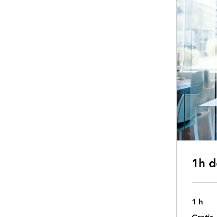
1h d
1 h
Gratis